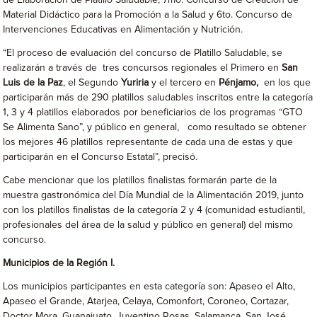
de Elaboración de Platillo Saludable, 7mo. Concurso de Creación de
Material Didáctico para la Promoción a la Salud y 6to. Concurso de
Intervenciones Educativas en Alimentación y Nutrición.
“El proceso de evaluación del concurso de Platillo Saludable, se
realizarán a través de tres concursos regionales el Primero en
San
Luis de la Paz
, el Segundo
Yuriria
y el tercero en
Pénjamo,
en los que
participarán más de 290 platillos saludables inscritos entre la categoría
1, 3 y 4 platillos elaborados por beneficiarios de los programas “GTO
Se Alimenta Sano”, y público en general, como resultado se obtener
los mejores 46 platillos representante de cada una de estas y que
participarán en el Concurso Estatal”, precisó.
Cabe mencionar que los platillos finalistas formarán parte de la
muestra gastronómica del Día Mundial de la Alimentación 2019, junto
con los platillos finalistas de la categoría 2 y 4 (comunidad estudiantil,
profesionales del área de la salud y público en general) del mismo
concurso.
Municipios de la Región I.
Los municipios participantes en esta categoría son: Apaseo el Alto,
Apaseo el Grande, Atarjea, Celaya, Comonfort, Coroneo, Cortazar,
Doctor Mora, Guanajuato, Juventino Rosas, Salamanca, San José