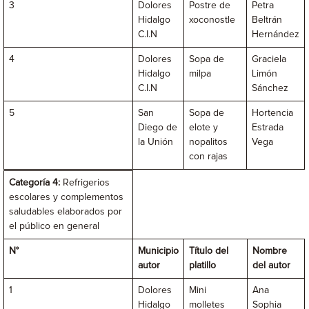
3
Dolores
Postre de
Petra
Hidalgo
xoconostle
Beltrán
C.I.N
Hernández
4
Dolores
Sopa de
Graciela
Hidalgo
milpa
Limón
C.I.N
Sánchez
5
San
Sopa de
Hortencia
Diego de
elote y
Estrada
la Unión
nopalitos
Vega
con rajas
Categoría 4:
Refrigerios
escolares y complementos
saludables elaborados por
el público en general
N°
Municipio
Título del
Nombre
autor
platillo
del autor
1
Dolores
Mini
Ana
Hidalgo
molletes
Sophia