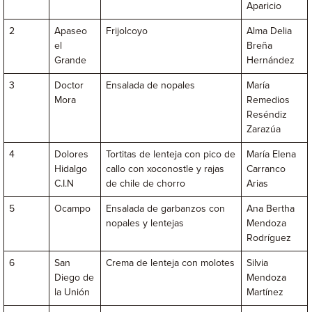
Aparicio
2
Apaseo
Frijolcoyo
Alma Delia
el
Breña
Grande
Hernández
3
Doctor
Ensalada de nopales
María
Mora
Remedios
Reséndiz
Zarazúa
4
Dolores
Tortitas de lenteja con pico de
María Elena
Hidalgo
callo con xoconostle y rajas
Carranco
C.I.N
de chile de chorro
Arias
5
Ocampo
Ensalada de garbanzos con
Ana Bertha
nopales y lentejas
Mendoza
Rodríguez
6
San
Crema de lenteja con molotes
Silvia
Diego de
Mendoza
la Unión
Martínez