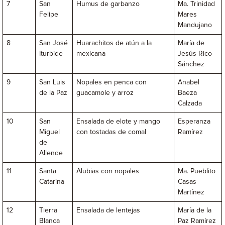
7
San
Humus de garbanzo
Ma. Trinidad
Felipe
Mares
Mandujano
8
San José
Huarachitos de atún a la
María de
Iturbide
mexicana
Jesús Rico
Sánchez
9
San Luis
Nopales en penca con
Anabel
de la Paz
guacamole y arroz
Baeza
Calzada
10
San
Ensalada de elote y mango
Esperanza
Miguel
con tostadas de comal
Ramírez
de
Allende
11
Santa
Alubias con nopales
Ma. Pueblito
Catarina
Casas
Martínez
12
Tierra
Ensalada de lentejas
María de la
Blanca
Paz Ramírez