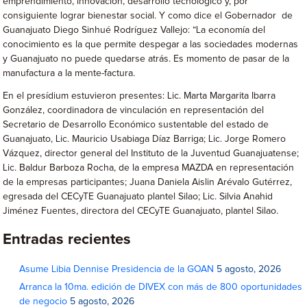
emprendimiento, innovación, desarrollo tecnológico y, por
consiguiente lograr bienestar social. Y como dice el Gobernador de
Guanajuato Diego Sinhué Rodríguez Vallejo: “La economía del
conocimiento es la que permite despegar a las sociedades modernas
y Guanajuato no puede quedarse atrás. Es momento de pasar de la
manufactura a la mente-factura.
En el presídium estuvieron presentes: Lic. Marta Margarita Ibarra
González, coordinadora de vinculación en representación del
Secretario de Desarrollo Económico sustentable del estado de
Guanajuato, Lic. Mauricio Usabiaga Díaz Barriga; Lic. Jorge Romero
Vázquez, director general del Instituto de la Juventud Guanajuatense;
Lic. Baldur Barboza Rocha, de la empresa MAZDA en representación
de la empresas participantes; Juana Daniela Aislin Arévalo Gutérrez,
egresada del CECyTE Guanajuato plantel Silao; Lic. Silvia Anahid
Jiménez Fuentes, directora del CECyTE Guanajuato, plantel Silao.
Entradas recientes
Asume Libia Dennise Presidencia de la GOAN
5 agosto, 2026
Arranca la 10ma. edición de DIVEX con más de 800 oportunidades
de negocio
5 agosto, 2026