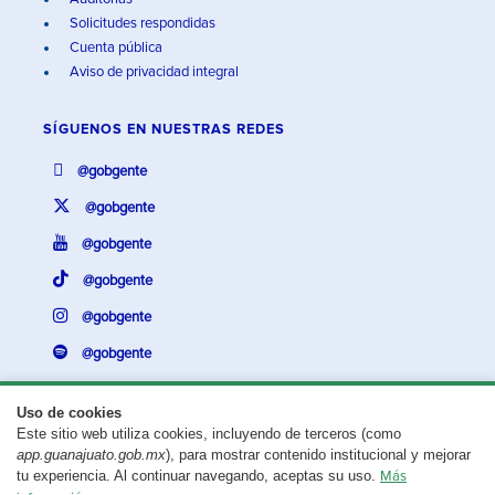
Solicitudes respondidas
Cuenta pública
Aviso de privacidad integral
SÍGUENOS EN
NUESTRAS REDES
@gobgente
@gobgente
@gobgente
@gobgente
@gobgente
@gobgente
Uso de cookies
Este sitio web utiliza cookies, incluyendo de terceros (como
¿Existe algún problema con esta página?
Repórtalo aquí.
app.guanajuato.gob.mx
), para mostrar contenido institucional y mejorar
tu experiencia. Al continuar navegando, aceptas su uso.
Más
Aviso legal
© 2025 Gobierno del Estado de Guanajuato