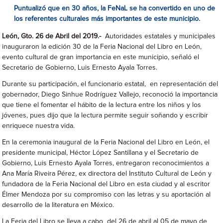
Puntualizó que en 30 añ
os, la FeNa
L se ha conv
ertido en uno de
los
referentes
culturales má
s importantes de
este municipio.
León, Gto. 2
6
de
Abril
del 2019.-
Autoridades estatales y municipales
inauguraron la edición 30 de la Feria Nacional del Libro en León,
evento cultural de gran importancia en este municipio, señaló el
Secretario de Gobierno, Luis Ernesto Ayala Torres.
Durante su participación, el funcionario estatal, en representación del
gobernador, Diego Sinhue Rodríguez Vallejo, reconoció la importancia
que tiene el fomentar el hábito de la lectura entre los niños y los
jóvenes, pues dijo que la lectura permite seguir soñando y escribir
enriquece nuestra vida.
En la ceremonia inaugural de la Feria Nacional del Libro en León, el
presidente municipal, Héctor López Santillana y el Secretario de
Gobierno, Luis Ernesto Ayala Torres, entregaron reconocimientos a
Ana María Riveira Pérez, ex directora del Instituto Cultural de León y
fundadora de la Feria Nacional del Libro en esta ciudad y al escritor
Élmer Mendoza por su compromiso con las letras y su aportación al
desarrollo de la literatura en México.
La Feria del Libro se lleva a cabo del 26 de abril al 05 de mayo de