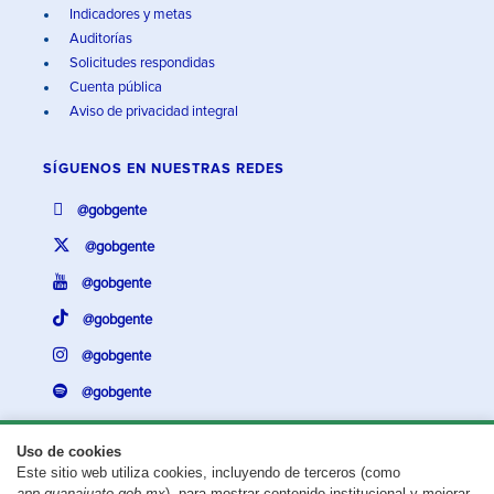
Indicadores y metas
Auditorías
Solicitudes respondidas
Cuenta pública
Aviso de privacidad integral
SÍGUENOS EN
NUESTRAS REDES
@gobgente
@gobgente
@gobgente
@gobgente
@gobgente
@gobgente
Uso de cookies
Este sitio web utiliza cookies, incluyendo de terceros (como
¿Existe algún problema con esta página?
Repórtalo aquí.
app.guanajuato.gob.mx
), para mostrar contenido institucional y mejorar