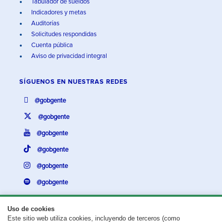
Tabulador de sueldos
Indicadores y metas
Auditorías
Solicitudes respondidas
Cuenta pública
Aviso de privacidad integral
SÍGUENOS EN
NUESTRAS REDES
@gobgente
@gobgente
@gobgente
@gobgente
@gobgente
@gobgente
Uso de cookies
Este sitio web utiliza cookies, incluyendo de terceros (como
¿Existe algún problema con esta página?
Repórtalo aquí.