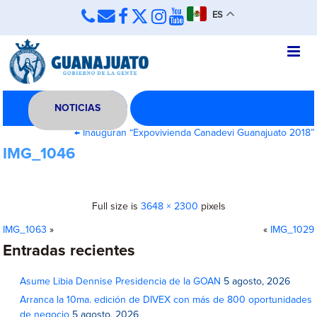
ES
NOTICIAS
←
Inauguran “Expovivienda Canadevi Guanajuato 2018”
IMG_1046
Full size is
3648 × 2300
pixels
IMG_1063
»
«
IMG_1029
Entradas recientes
Asume Libia Dennise Presidencia de la GOAN
5 agosto, 2026
Arranca la 10ma. edición de DIVEX con más de 800 oportunidades
de negocio
5 agosto, 2026