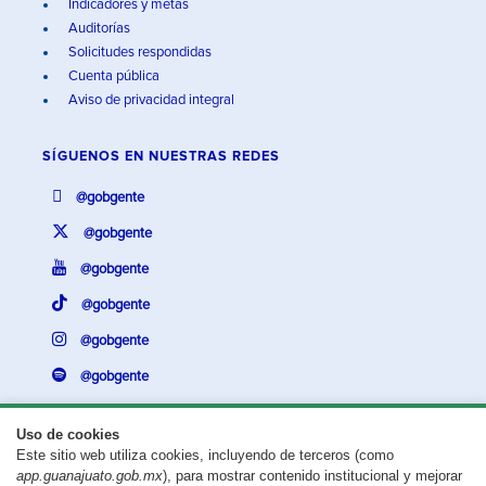
Indicadores y metas
Auditorías
Solicitudes respondidas
Cuenta pública
Aviso de privacidad integral
SÍGUENOS EN
NUESTRAS REDES
@gobgente
@gobgente
@gobgente
@gobgente
@gobgente
@gobgente
Uso de cookies
Este sitio web utiliza cookies, incluyendo de terceros (como
¿Existe algún problema con esta página?
Repórtalo aquí.
app.guanajuato.gob.mx
), para mostrar contenido institucional y mejorar