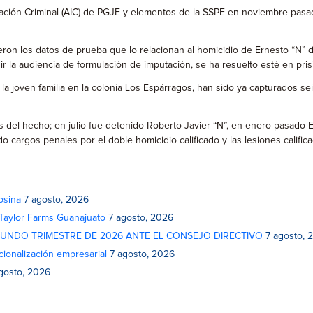
ión Criminal (AIC) de PGJE y elementos de la SSPE en noviembre pasado
ieron los datos de prueba que lo relacionan al homicidio de Ernesto “N” 
ir la audiencia de formulación de imputación, se ha resuelto esté en pri
a joven familia en la colonia Los Espárragos, han sido ya capturados se
 del hecho; en julio fue detenido Roberto Javier “N”, en enero pasado 
o cargos penales por el doble homicidio calificado y las lesiones califica
osina
7 agosto, 2026
 Taylor Farms Guanajuato
7 agosto, 2026
GUNDO TRIMESTRE DE 2026 ANTE EL CONSEJO DIRECTIVO
7 agosto, 
cionalización empresarial
7 agosto, 2026
gosto, 2026