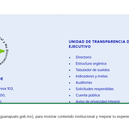
UNIDAD DE TRANSPARENCIA 
EJECUTIVO
Directorio
Estructura orgánica
Tabulador de sueldos
Indicadores y metas
DE
Auditorías
resa 103,
Solicitudes respondidas
000,
Cuenta pública
Aviso de privacidad integral
O.
.guanajuato.gob.mx
), para mostrar contenido institucional y mejorar tu experi
Aviso legal
© 2025 Gobierno del Estado de Guanajuato