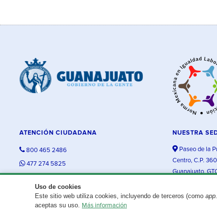
ATENCIÓN CIUDADANA
NUESTRA SE
Paseo de la P
800 465 2486
Centro, C.P. 36
477 274 5825
Guanajuato, GT
contacto@guanajuato.gob.mx
Uso de cookies
Este sitio web utiliza cookies, incluyendo de terceros (como
app
¿Existe algún problema con esta página?
Repórtalo aquí.
aceptas su uso.
Más información