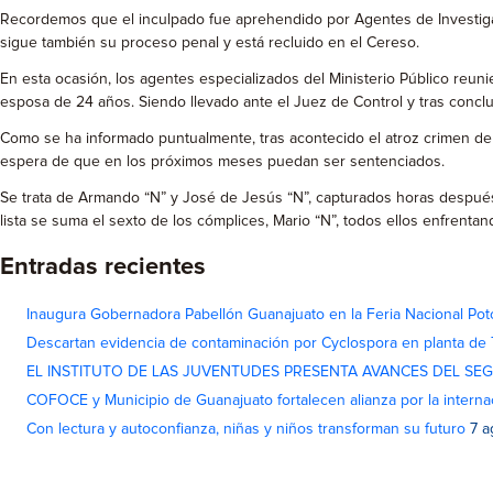
Recordemos que el inculpado fue aprehendido por Agentes de Investigac
sigue también su proceso penal y está recluido en el Cereso.
En esta ocasión, los agentes especializados del Ministerio Público reun
esposa de 24 años. Siendo llevado ante el Juez de Control y tras conclu
Como se ha informado puntualmente, tras acontecido el atroz crimen de l
espera de que en los próximos meses puedan ser sentenciados.
Se trata de Armando “N” y José de Jesús “N”, capturados horas después
lista se suma el sexto de los cómplices, Mario “N”, todos ellos enfrentand
Entradas recientes
Inaugura Gobernadora Pabellón Guanajuato en la Feria Nacional Pot
Descartan evidencia de contaminación por Cyclospora en planta de
EL INSTITUTO DE LAS JUVENTUDES PRESENTA AVANCES DEL SE
COFOCE y Municipio de Guanajuato fortalecen alianza por la interna
Con lectura y autoconfianza, niñas y niños transforman su futuro
7 a