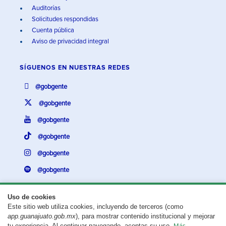
Auditorías
Solicitudes respondidas
Cuenta pública
Aviso de privacidad integral
SÍGUENOS EN
NUESTRAS REDES
@gobgente
@gobgente
@gobgente
@gobgente
@gobgente
@gobgente
Uso de cookies
Este sitio web utiliza cookies, incluyendo de terceros (como
¿Existe algún problema con esta página?
Repórtalo aquí.
app.guanajuato.gob.mx
), para mostrar contenido institucional y mejorar
tu experiencia. Al continuar navegando, aceptas su uso.