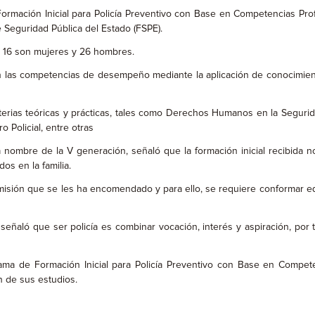
ormación Inicial para Policía Preventivo con Base en Competencias Prof
e Seguridad Pública del Estado (FSPE).
, 16 son mujeres y 26 hombres.
can las competencias de desempeño mediante la aplicación de conocimie
aterias teóricas y prácticas, tales como Derechos Humanos en la Segurida
 Policial, entre otras
a nombre de la V generación, señaló que la formación inicial recibida no
os en la familia.
sión que se les ha encomendado y para ello, se requiere conformar equ
aló que ser policía es combinar vocación, interés y aspiración, por tal
ama de Formación Inicial para Policía Preventivo con Base en Competen
n de sus estudios.