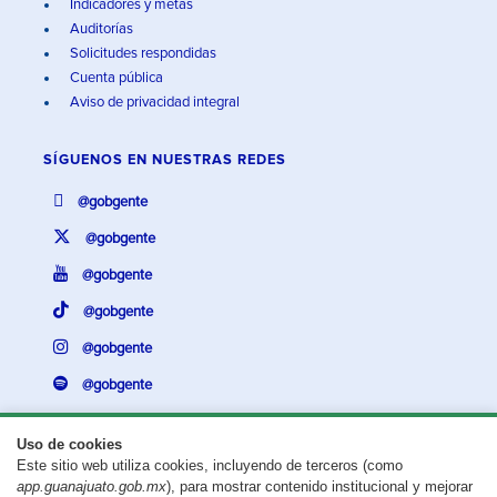
Indicadores y metas
Auditorías
Solicitudes respondidas
Cuenta pública
Aviso de privacidad integral
SÍGUENOS EN
NUESTRAS REDES
@gobgente
@gobgente
@gobgente
@gobgente
@gobgente
@gobgente
Uso de cookies
Este sitio web utiliza cookies, incluyendo de terceros (como
¿Existe algún problema con esta página?
Repórtalo aquí.
app.guanajuato.gob.mx
), para mostrar contenido institucional y mejorar