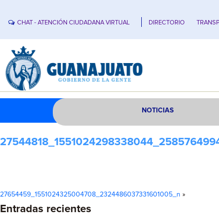
CHAT - ATENCIÓN CIUDADANA VIRTUAL
DIRECTORIO
TRANSP
NOTICIAS
27544818_1551024298338044_258576499
27654459_1551024325004708_2324486037331601005_n
»
Entradas recientes