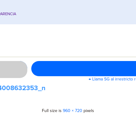
ARENCIA
←
Llama SG al irrestricto 
4008632353_n
Full size is
960 × 720
pixels