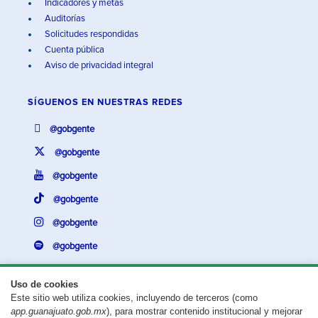
Indicadores y metas
Auditorías
Solicitudes respondidas
Cuenta pública
Aviso de privacidad integral
SÍGUENOS EN
NUESTRAS REDES
@gobgente
@gobgente
@gobgente
@gobgente
@gobgente
@gobgente
Uso de cookies
Este sitio web utiliza cookies, incluyendo de terceros (como
¿Existe algún problema con esta página?
Repórtalo aquí.
app.guanajuato.gob.mx
), para mostrar contenido institucional y mejorar