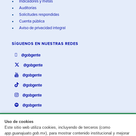
Indicadores y metas
Auditorías
Solicitudes respondidas
Cuenta pública
Aviso de privacidad integral
SÍGUENOS EN
NUESTRAS REDES
@gobgente
@gobgente
@gobgente
@gobgente
@gobgente
@gobgente
Uso de cookies
Este sitio web utiliza cookies, incluyendo de terceros (como
¿Existe algún problema con esta página?
Repórtalo aquí.
app.guanajuato.gob.mx
), para mostrar contenido institucional y mejorar