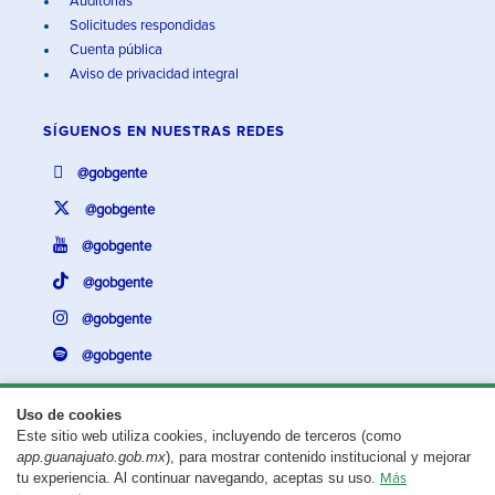
Auditorías
Solicitudes respondidas
Cuenta pública
Aviso de privacidad integral
SÍGUENOS EN
NUESTRAS REDES
@gobgente
@gobgente
@gobgente
@gobgente
@gobgente
@gobgente
Uso de cookies
Este sitio web utiliza cookies, incluyendo de terceros (como
¿Existe algún problema con esta página?
Repórtalo aquí.
app.guanajuato.gob.mx
), para mostrar contenido institucional y mejorar
tu experiencia. Al continuar navegando, aceptas su uso.
Más
Aviso legal
© 2025 Gobierno del Estado de Guanajuato