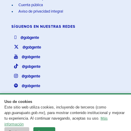
Cuenta pública
Aviso de privacidad integral
SÍGUENOS EN
NUESTRAS REDES
@gobgente
@gobgente
@gobgente
@gobgente
@gobgente
@gobgente
Uso de cookies
Este sitio web utiliza cookies, incluyendo de terceros (como
¿Existe algún problema con esta página?
Repórtalo aquí.
app.guanajuato.gob.mx
), para mostrar contenido institucional y mejorar
tu experiencia. Al continuar navegando, aceptas su uso.
Más
Aviso legal
© 2025 Gobierno del Estado de Guanajuato
información