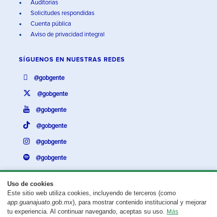
Auditorías
Solicitudes respondidas
Cuenta pública
Aviso de privacidad integral
SÍGUENOS EN
NUESTRAS REDES
@gobgente
@gobgente
@gobgente
@gobgente
@gobgente
@gobgente
Uso de cookies
Este sitio web utiliza cookies, incluyendo de terceros (como
¿Existe algún problema con esta página?
Repórtalo aquí.
app.guanajuato.gob.mx
), para mostrar contenido institucional y mejorar
tu experiencia. Al continuar navegando, aceptas su uso.
Más