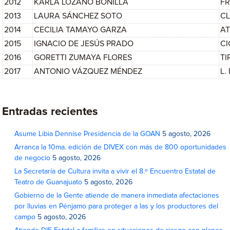
2012
KARLA LOZANO BONILLA
F
2013
LAURA SÁNCHEZ SOTO
C
2014
CECILIA TAMAYO GARZA
AT
2015
IGNACIO DE JESÚS PRADO
CI
2016
GORETTI ZUMAYA FLORES
TI
2017
ANTONIO VÁZQUEZ MÉNDEZ
L.
Entradas recientes
Asume Libia Dennise Presidencia de la GOAN
5 agosto, 2026
Arranca la 10ma. edición de DIVEX con más de 800 oportunidades
de negocio
5 agosto, 2026
La Secretaría de Cultura invita a vivir el 8.º Encuentro Estatal de
Teatro de Guanajuato
5 agosto, 2026
Gobierno de la Gente atiende de manera inmediata afectaciones
por lluvias en Pénjamo para proteger a las y los productores del
campo
5 agosto, 2026