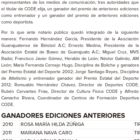
representantes de los medios de comunicación, tres autoridades que
el titular de CODE elija, un ganador del premio de anteriores ediciones
como entrenador y un ganador del premio de anteriores ediciones
como deportista.
Por lo que ante notario público quedó integrado de la siguiente
manera: Fernando Hernández García, Presidente de la Asociación
Guanajuatense de Béisbol A.C; Ernesto Medina, Presidente de la
Asociación Estatal de Boxeo de Guanajuato A.C.; Miguel Cruz, MVS
Radio; Francisco Javier Gómez, Heraldo de León; Néstor Galindo, AM
León; María Fernanda Cornejo Hugo, Disciplina de Boliche y ganadora
del Premio Estatal del Deporte 2002; Jorge Santiago Reyes, Disciplina
de Atletismo y entrenador ganador del Premio Estatal del Deporte
2012; Romualdo Hernández Chávez, Director de Deportes CODE;
Rubén Cervantes Frías, Director de Cultura Física CODE y Alfredo
Camacho Rivera, Coordinador de Centros de Formación Deportiva
CODE.
GANADORES EDICIONES ANTERIORES
2010
ROSA MARÍA HILDA ZÚÑIGA
TI
2011
MARIANA NAVA CARO
TI