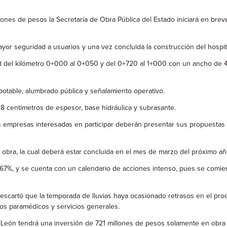
ones de pesos la Secretaría de Obra Pública del Estado iniciará en brev
r seguridad a usuarios y una vez concluida la construcción del hospital y
dad del kilómetro 0+000 al 0+050 y del 0+720 al 1+000 con un ancho de 4
 potable, alumbrado pública y señalamiento operativo.
18 centímetros de espesor, base hidráulica y subrasante.
as empresas interesadas en participar deberán presentar sus propuestas 
 obra, la cual deberá estar concluida en el mes de marzo del próximo añ
al 67%, y se cuenta con un calendario de acciones intenso, pues se comie
scartó que la temporada de lluvias haya ocasionado retrasos en el proce
ios paramédicos y servicios generales.
León tendrá una inversión de 721 millones de pesos solamente en obra y