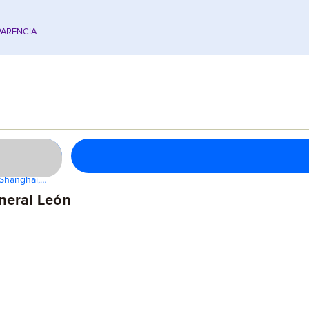
ARENCIA
 Shanghái,…
neral León