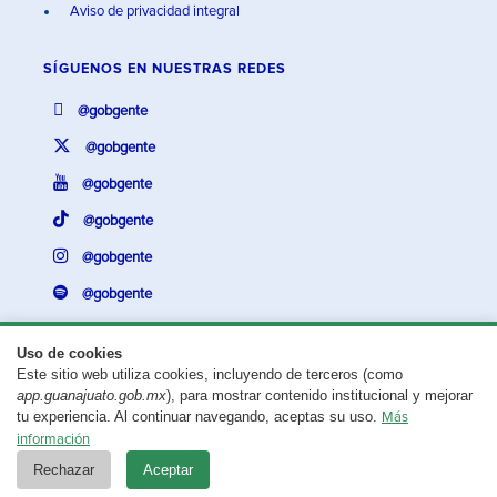
Aviso de privacidad integral
SÍGUENOS EN
NUESTRAS REDES
@gobgente
@gobgente
@gobgente
@gobgente
@gobgente
@gobgente
Uso de cookies
Este sitio web utiliza cookies, incluyendo de terceros (como
¿Existe algún problema con esta página?
Repórtalo aquí.
app.guanajuato.gob.mx
), para mostrar contenido institucional y mejorar
tu experiencia. Al continuar navegando, aceptas su uso.
Más
Aviso legal
© 2025 Gobierno del Estado de Guanajuato
información
Rechazar
Aceptar