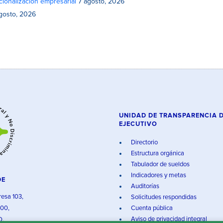
cionalización empresarial
7 agosto, 2026
gosto, 2026
UNIDAD DE TRANSPARENCIA 
EJECUTIVO
Directorio
Estructura orgánica
Tabulador de sueldos
Indicadores y metas
DE
Auditorías
resa 103,
Solicitudes respondidas
000,
Cuenta pública
Aviso de privacidad integral
O.