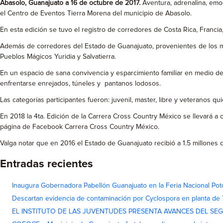
Abasolo, Guanajuato a 16 de octubre de 2017.
Aventura, adrenalina, emo
el Centro de Eventos Tierra Morena del municipio de Abasolo.
En esta edición se tuvo el registro de corredores de Costa Rica, Franc
Además de corredores del Estado de Guanajuato, provenientes de los mu
Pueblos Mágicos Yuridia y Salvatierra.
En un espacio de sana convivencia y esparcimiento familiar en medio de 
enfrentarse enrejados, túneles y pantanos lodosos.
Las categorías participantes fueron: juvenil, master, libre y veteranos q
En 2018 la 4ta. Edición de la Carrera Cross Country México se llevará a
página de Facebook Carrera Cross Country México.
Valga notar que en 2016 el Estado de Guanajuato recibió a 1.5 millones
Entradas recientes
Inaugura Gobernadora Pabellón Guanajuato en la Feria Nacional Pot
Descartan evidencia de contaminación por Cyclospora en planta de
EL INSTITUTO DE LAS JUVENTUDES PRESENTA AVANCES DEL SE