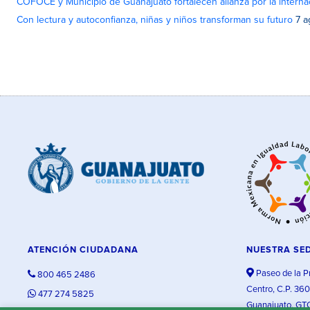
COFOCE y Municipio de Guanajuato fortalecen alianza por la interna
Con lectura y autoconfianza, niñas y niños transforman su futuro
7 a
ATENCIÓN CIUDADANA
NUESTRA SE
Paseo de la P
800 465 2486
Centro, C.P. 36
477 274 5825
Guanajuato, GT