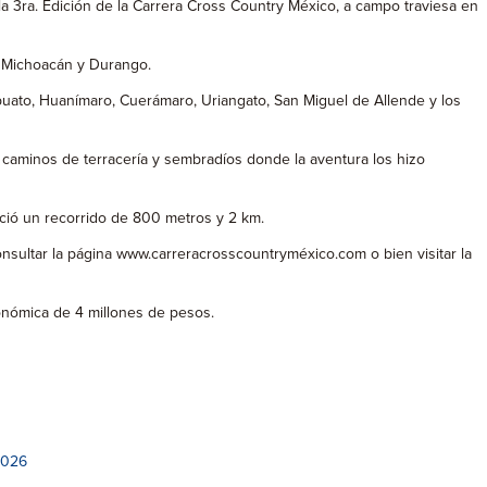
a 3ra. Edición de la Carrera Cross Country México, a campo traviesa en
, Michoacán y Durango.
uato, Huanímaro, Cuerámaro, Uriangato, San Miguel de Allende y los
o caminos de terracería y sembradíos donde la aventura los hizo
freció un recorrido de 800 metros y 2 km.
onsultar la página www.carreracrosscountryméxico.com o bien visitar la
conómica de 4 millones de pesos.
2026