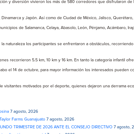
ción y diversión vivieron los más de 580 corredores que disfrutaron de l
ia, Dinamarca y Japón. Así como de Ciudad de México, Jalisco, Querétaro
nicipios de Salamanca, Celaya, Abasolo, León, Pénjamo, Acámbaro, Irap
la naturaleza los participantes se enfrentaron a obstáculos, recorriend
uienes recorrieron 5.5 km, 10 km y 16 km. En tanto la categoría infantil o
 cabo el 14 de octubre, para mayor información los interesados pueden c
 de visitantes motivados por el deporte, quienes dejaron una derrama e
osina
7 agosto, 2026
 Taylor Farms Guanajuato
7 agosto, 2026
GUNDO TRIMESTRE DE 2026 ANTE EL CONSEJO DIRECTIVO
7 agosto, 