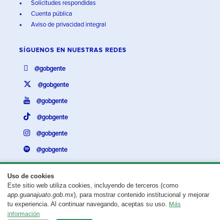
Solicitudes respondidas
Cuenta pública
Aviso de privacidad integral
SÍGUENOS EN
NUESTRAS REDES
@gobgente
@gobgente
@gobgente
@gobgente
@gobgente
@gobgente
Uso de cookies
Este sitio web utiliza cookies, incluyendo de terceros (como
¿Existe algún problema con esta página?
Repórtalo aquí.
app.guanajuato.gob.mx
), para mostrar contenido institucional y mejorar
tu experiencia. Al continuar navegando, aceptas su uso.
Más
Aviso legal
© 2025 Gobierno del Estado de Guanajuato
información