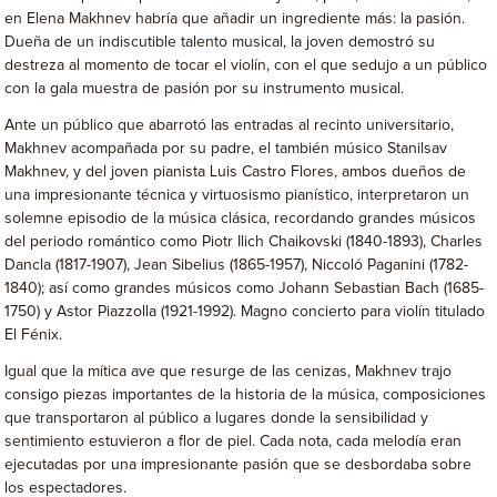
en Elena Makhnev habría que añadir un ingrediente más: la pasión.
Dueña de un indiscutible talento musical, la joven demostró su
destreza al momento de tocar el violín, con el que sedujo a un público
con la gala muestra de pasión por su instrumento musical.
Ante un público que abarrotó las entradas al recinto universitario,
Makhnev acompañada por su padre, el también músico Stanilsav
Makhnev, y del joven pianista Luis Castro Flores, ambos dueños de
una impresionante técnica y virtuosismo pianístico, interpretaron un
solemne episodio de la música clásica, recordando grandes músicos
del periodo romántico como Piotr Ilich Chaikovski (1840-1893), Charles
Dancla (1817-1907), Jean Sibelius (1865-1957), Niccoló Paganini (1782-
1840); así como grandes músicos como Johann Sebastian Bach (1685-
1750) y Astor Piazzolla (1921-1992). Magno concierto para violín titulado
El Fénix.
Igual que la mítica ave que resurge de las cenizas, Makhnev trajo
consigo piezas importantes de la historia de la música, composiciones
que transportaron al público a lugares donde la sensibilidad y
sentimiento estuvieron a flor de piel. Cada nota, cada melodía eran
ejecutadas por una impresionante pasión que se desbordaba sobre
los espectadores.