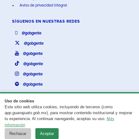
Aviso de privacidad integral
SÍGUENOS EN
NUESTRAS REDES
@gobgente
@gobgente
@gobgente
@gobgente
@gobgente
@gobgente
Uso de cookies
Este sitio web utiliza cookies, incluyendo de terceros (como
¿Existe algún problema con esta página?
Repórtalo aquí.
app.guanajuato.gob.mx
), para mostrar contenido institucional y mejorar
tu experiencia. Al continuar navegando, aceptas su uso.
Más
Aviso legal
© 2025 Gobierno del Estado de Guanajuato
información
Rechazar
Aceptar