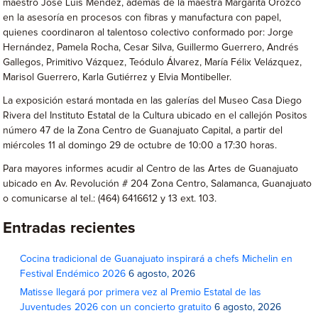
maestro José Luis Méndez, además de la maestra Margarita Orozco
en la asesoría en procesos con fibras y manufactura con papel,
quienes coordinaron al talentoso colectivo conformado por: Jorge
Hernández, Pamela Rocha, Cesar Silva, Guillermo Guerrero, Andrés
Gallegos, Primitivo Vázquez, Teódulo Álvarez, María Félix Velázquez,
Marisol Guerrero, Karla Gutiérrez y Elvia Montibeller.
La exposición estará montada en las galerías del Museo Casa Diego
Rivera del Instituto Estatal de la Cultura ubicado en el callejón Positos
número 47 de la Zona Centro de Guanajuato Capital, a partir del
miércoles 11 al domingo 29 de octubre de 10:00 a 17:30 horas.
Para mayores informes acudir al Centro de las Artes de Guanajuato
ubicado en Av. Revolución # 204 Zona Centro, Salamanca, Guanajuato
o comunicarse al tel.: (464) 6416612 y 13 ext. 103.
Entradas recientes
Cocina tradicional de Guanajuato inspirará a chefs Michelin en
Festival Endémico 2026
6 agosto, 2026
Matisse llegará por primera vez al Premio Estatal de las
Juventudes 2026 con un concierto gratuito
6 agosto, 2026