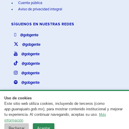
Cuenta pública
Aviso de privacidad integral
SÍGUENOS EN
NUESTRAS REDES
@gobgente
@gobgente
@gobgente
@gobgente
@gobgente
@gobgente
Uso de cookies
Este sitio web utiliza cookies, incluyendo de terceros (como
¿Existe algún problema con esta página?
Repórtalo aquí.
app.guanajuato.gob.mx
), para mostrar contenido institucional y mejorar
tu experiencia. Al continuar navegando, aceptas su uso.
Más
Aviso legal
© 2025 Gobierno del Estado de Guanajuato
información
Rechazar
Aceptar