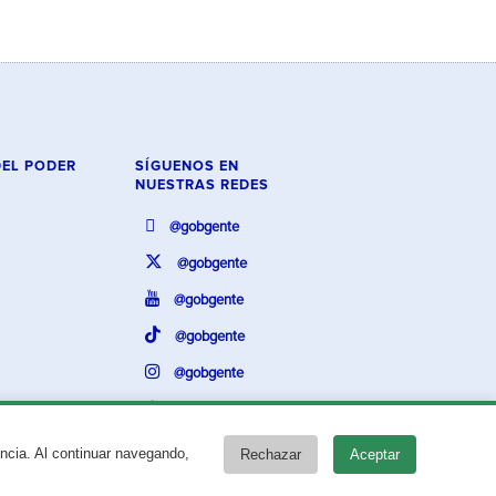
DEL PODER
SÍGUENOS EN
NUESTRAS REDES
@gobgente
@gobgente
@gobgente
@gobgente
@gobgente
@gobgente
encia. Al continuar navegando,
Rechazar
Aceptar