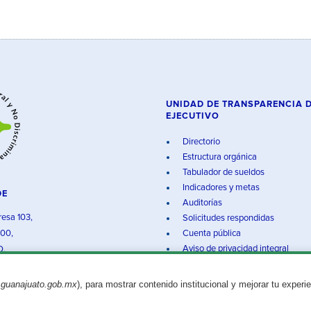
UNIDAD DE TRANSPARENCIA 
EJECUTIVO
Directorio
Estructura orgánica
Tabulador de sueldos
Indicadores y metas
DE
Auditorías
resa 103,
Solicitudes respondidas
000,
Cuenta pública
Aviso de privacidad integral
O.
.guanajuato.gob.mx
), para mostrar contenido institucional y mejorar tu experi
Aviso legal
© 2025 Gobierno del Estado de Guanajuato