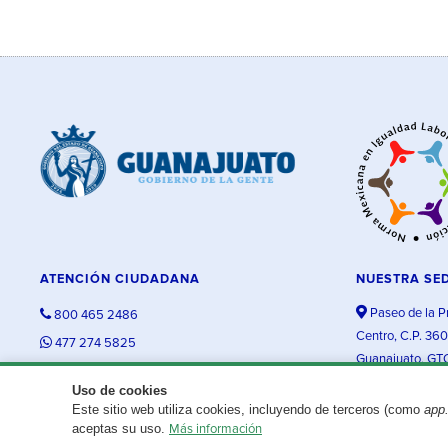
ATENCIÓN CIUDADANA
NUESTRA SE
Paseo de la P
800 465 2486
Centro, C.P. 36
477 274 5825
Guanajuato, GT
contacto@guanajuato.gob.mx
Uso de cookies
Este sitio web utiliza cookies, incluyendo de terceros (como
app
¿Existe algún problema con esta página?
Repórtalo aquí.
aceptas su uso.
Más información