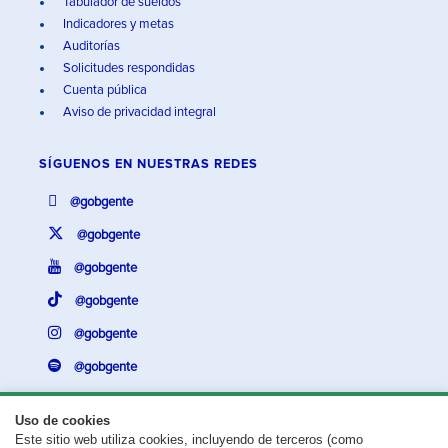
Tabulador de sueldos
Indicadores y metas
Auditorías
Solicitudes respondidas
Cuenta pública
Aviso de privacidad integral
SÍGUENOS EN
NUESTRAS REDES
@gobgente
@gobgente
@gobgente
@gobgente
@gobgente
@gobgente
Uso de cookies
Este sitio web utiliza cookies, incluyendo de terceros (como
¿Existe algún problema con esta página?
Repórtalo aquí.