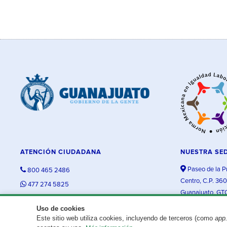
ATENCIÓN CIUDADANA
NUESTRA SE
Paseo de la P
800 465 2486
Centro, C.P. 36
477 274 5825
Guanajuato, GT
contacto@guanajuato.gob.mx
Uso de cookies
Este sitio web utiliza cookies, incluyendo de terceros (como
app
¿Existe algún problema con esta página?
Repórtalo aquí.