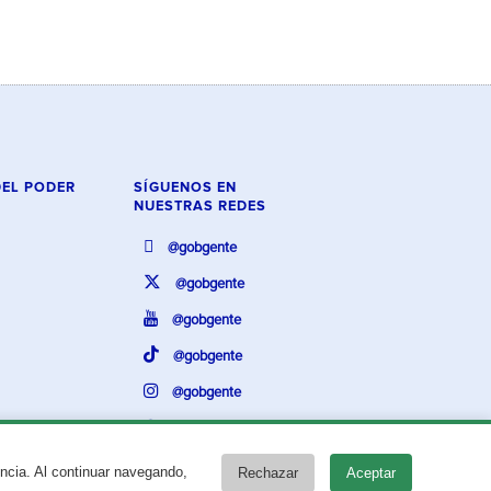
DEL PODER
SÍGUENOS EN
NUESTRAS REDES
@gobgente
@gobgente
@gobgente
@gobgente
@gobgente
@gobgente
encia. Al continuar navegando,
Rechazar
Aceptar