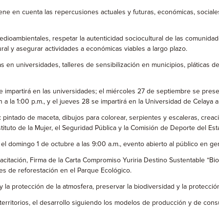
ne en cuenta las repercusiones actuales y futuras, económicas, sociales
edioambientales, respetar la autenticidad sociocultural de las comunidade
ltural y asegurar actividades a económicas viables a largo plazo.
s en universidades, talleres de sensibilización en municipios, pláticas
 se impartirá en las universidades; el miércoles 27 de septiembre se pres
 a la 1:00 p.m., y el jueves 28 se impartirá en la Universidad de Celaya a
n: pintado de maceta, dibujos para colorear, serpientes y escaleras, cre
stituto de la Mujer, el Seguridad Pública y la Comisión de Deporte del Est
el domingo 1 de octubre a las 9:00 a.m., evento abierto al público en ge
apacitación, Firma de la Carta Compromiso Yuriria Destino Sustentable “
nes de reforestación en el Parque Ecológico.
 y la protección de la atmosfera, preservar la biodiversidad y la protecci
s territorios, el desarrollo siguiendo los modelos de producción y de co