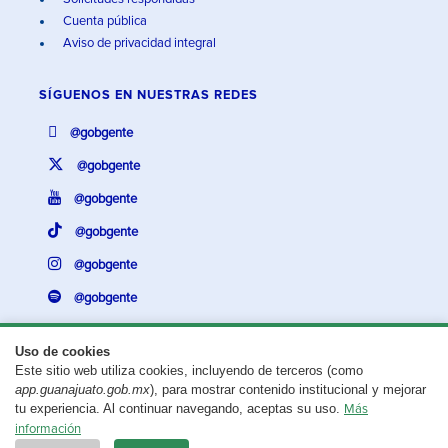
Cuenta pública
Aviso de privacidad integral
SÍGUENOS EN
NUESTRAS REDES
@gobgente
@gobgente
@gobgente
@gobgente
@gobgente
@gobgente
Uso de cookies
Este sitio web utiliza cookies, incluyendo de terceros (como
¿Existe algún problema con esta página?
Repórtalo aquí.
app.guanajuato.gob.mx
), para mostrar contenido institucional y mejorar
tu experiencia. Al continuar navegando, aceptas su uso.
Más
Aviso legal
© 2025 Gobierno del Estado de Guanajuato
información