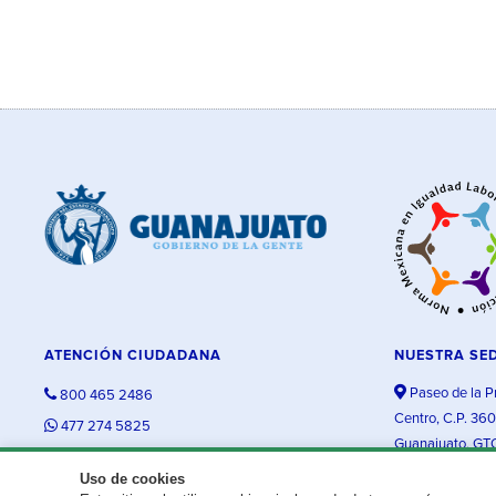
ATENCIÓN CIUDADANA
NUESTRA SE
Paseo de la P
800 465 2486
Centro, C.P. 36
477 274 5825
Guanajuato, GT
contacto@guanajuato.gob.mx
Uso de cookies