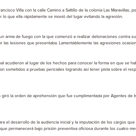
ncisco Villa con la calle Camino a Saltillo de la colonia Las Maravillas
r lo que ella rápidamente se movió del lugar evitando la agresión.
 un arma de fuego con la que comenzó a realizar detonaciones contra su v
 por las lesiones que presentaba. Lamentablemente las agresiones ocasio
al acudieron al lugar de los hechos para conocer la forma en que se habr
 sometidos a pruebas periciales logrando así tener pista sobre el respon
 giró la orden de aprehensión que fue cumplimentada por Agentes de In
ara el desarrollo de la audiencia inicial y la imputación de los cargos qu
lo que permanecerá bajo prisión preventiva oficiosa durante los cuatro m