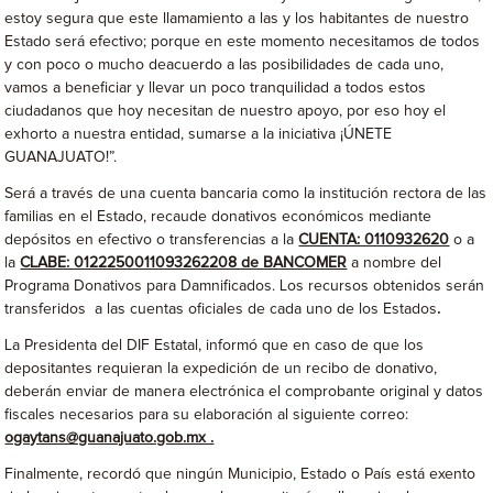
estoy segura que este llamamiento a las y los habitantes de nuestro
Estado será efectivo; porque en este momento necesitamos de todos
y con poco o mucho deacuerdo a las posibilidades de cada uno,
vamos a beneficiar y llevar un poco tranquilidad a todos estos
ciudadanos que hoy necesitan de nuestro apoyo, por eso hoy el
exhorto a nuestra entidad, sumarse a la iniciativa ¡ÚNETE
GUANAJUATO!”.
Será a través de una cuenta bancaria como la institución rectora de las
familias en el Estado, recaude donativos económicos mediante
depósitos en efectivo o transferencias a la
CUENTA: 0110932620
o a
la
CLABE: 0122250011093262208 de BANCOMER
a nombre del
Programa Donativos para Damnificados. Los recursos obtenidos serán
transferidos a las cuentas oficiales de cada uno de los Estados
.
La Presidenta del DIF Estatal, informó que en caso de que los
depositantes requieran la expedición de un recibo de donativo,
deberán enviar de manera electrónica el comprobante original y datos
fiscales necesarios para su elaboración al siguiente correo:
ogaytans@guanajuato.gob.mx .
Finalmente, recordó que ningún Municipio, Estado o País está exento