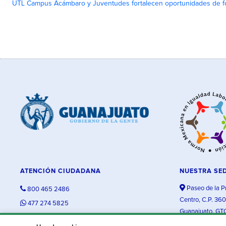
UTL Campus Acámbaro y Juventudes fortalecen oportunidades de fo
ATENCIÓN CIUDADANA
NUESTRA SE
Paseo de la P
800 465 2486
Centro, C.P. 36
477 274 5825
Guanajuato, GT
contacto@guanajuato.gob.mx