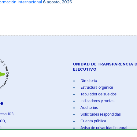
rmación internacional
6 agosto, 2026
UNIDAD DE TRANSPARENCIA 
EJECUTIVO
Directorio
Estructura orgánica
Tabulador de sueldos
Indicadores y metas
DE
Auditorías
resa 103,
Solicitudes respondidas
000,
Cuenta pública
Aviso de privacidad integral
O.