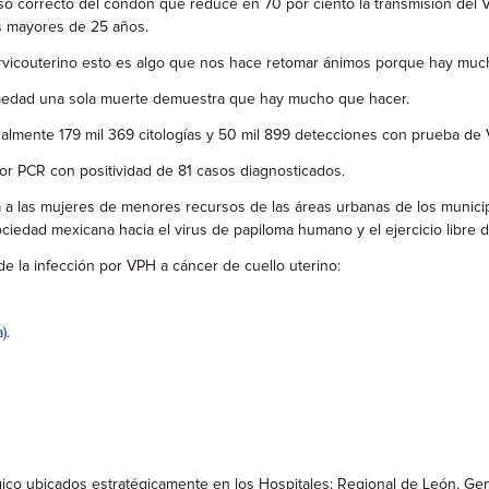
o correcto del condón que reduce en 70 por ciento la transmisión del VP
s mayores de 25 años.
cervicouterino esto es algo que nos hace retomar ánimos porque hay m
rmedad una sola muerte demuestra que hay mucho que hacer.
ualmente 179 mil 369 citologías y 50 mil 899 detecciones con prueba de 
 por PCR con positividad de 81 casos diagnosticados.
a las mujeres de menores recursos de las áreas urbanas de los municipio
ciedad mexicana hacia el virus de papiloma humano y el ejercicio libre d
de la infección por VPH a cáncer de cuello uterino:
).
ógico ubicados estratégicamente en los Hospitales: Regional de León, Ge