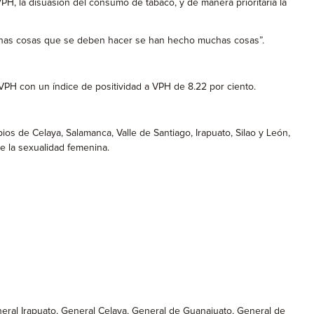
H, la disuasión del consumo de tabaco, y de manera prioritaria la
uchas cosas que se deben hacer se han hecho muchas cosas”.
VPH con un índice de positividad a VPH de 8.22 por ciento.
s de Celaya, Salamanca, Valle de Santiago, Irapuato, Silao y León,
e la sexualidad femenina.
neral Irapuato, General Celaya, General de Guanajuato, General de