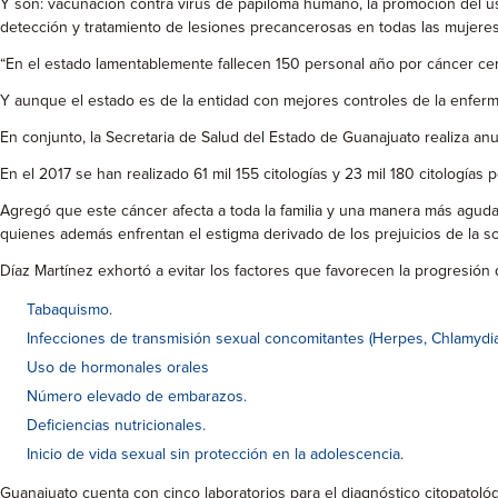
Y son: vacunación contra virus de papiloma humano, la promoción del us
detección y tratamiento de lesiones precancerosas en todas las mujere
“En el estado lamentablemente fallecen 150 personal año por cáncer 
Y aunque el estado es de la entidad con mejores controles de la enfe
En conjunto, la Secretaria de Salud del Estado de Guanajuato realiza an
En el 2017 se han realizado 61 mil 155 citologías y 23 mil 180 citologías
Agregó que este cáncer afecta a toda la familia y una manera más aguda 
quienes además enfrentan el estigma derivado de los prejuicios de la so
Díaz Martínez exhortó a evitar los factores que favorecen la progresión 
Tabaquismo.
Infecciones de transmisión sexual concomitantes (Herpes, Chlamydia
Uso de hormonales orales
Número elevado de embarazos.
Deficiencias nutricionales.
Inicio de vida sexual sin protección en la adolescencia.
Guanajuato cuenta con cinco laboratorios para el diagnóstico citopatol