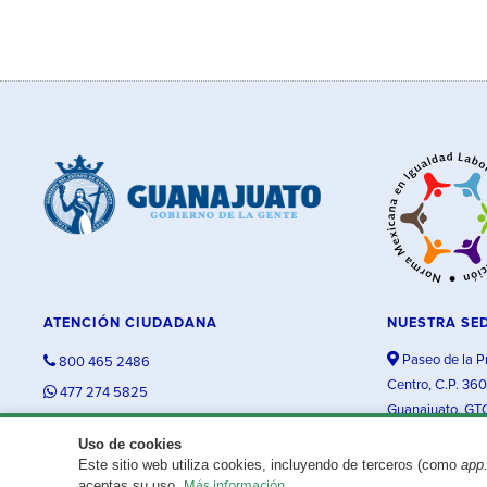
ATENCIÓN CIUDADANA
NUESTRA SE
Paseo de la P
800 465 2486
Centro, C.P. 36
477 274 5825
Guanajuato, GT
contacto@guanajuato.gob.mx
Uso de cookies
Este sitio web utiliza cookies, incluyendo de terceros (como
app
¿Existe algún problema con esta página?
Repórtalo aquí.
aceptas su uso.
Más información