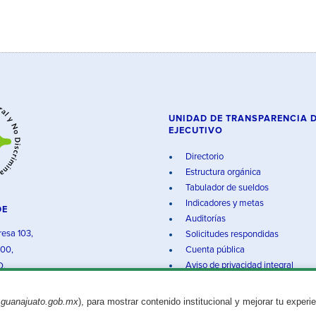
UNIDAD DE TRANSPARENCIA 
EJECUTIVO
Directorio
Estructura orgánica
Tabulador de sueldos
Indicadores y metas
DE
Auditorías
resa 103,
Solicitudes respondidas
000,
Cuenta pública
Aviso de privacidad integral
O.
.guanajuato.gob.mx
), para mostrar contenido institucional y mejorar tu experi
Aviso legal
© 2025 Gobierno del Estado de Guanajuato