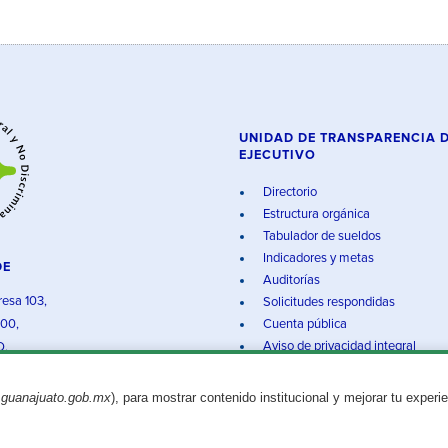
UNIDAD DE TRANSPARENCIA 
EJECUTIVO
Directorio
Estructura orgánica
Tabulador de sueldos
Indicadores y metas
DE
Auditorías
resa 103,
Solicitudes respondidas
000,
Cuenta pública
Aviso de privacidad integral
O.
.guanajuato.gob.mx
), para mostrar contenido institucional y mejorar tu experi
Aviso legal
© 2025 Gobierno del Estado de Guanajuato