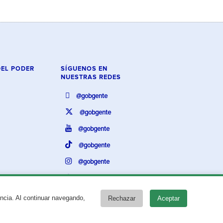
DEL PODER
SÍGUENOS EN
NUESTRAS REDES
@gobgente
@gobgente
@gobgente
@gobgente
@gobgente
@gobgente
encia. Al continuar navegando,
Rechazar
Aceptar