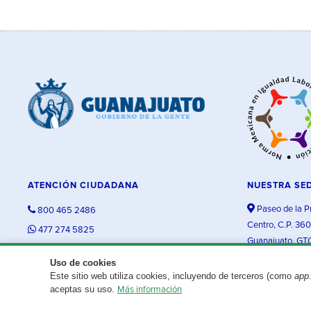
ATENCIÓN CIUDADANA
NUESTRA SE
Paseo de la P
800 465 2486
Centro, C.P. 36
477 274 5825
Guanajuato, GT
contacto@guanajuato.gob.mx
Uso de cookies
Este sitio web utiliza cookies, incluyendo de terceros (como
app
¿Existe algún problema con esta página?
Repórtalo aquí.
aceptas su uso.
Más información