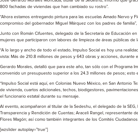
José Gerardo Morales Moncada, titular de la Sedeshu, informó que graci
800 fachadas de viviendas que han cambiado su rostro”.
“Ahora estamos entregando pintura para las escuelas Amado Nervo y Flore
compromiso del gobernador Miguel Márquez con los padres de familia”, d
Junto con Román Cifuentes, delegado de la Secretaría de Educación en
mujeres que participaron con labores de limpieza de áreas públicas de 
“A lo largo y ancho de todo el estado, Impulso Social es hoy una realidad
vista: Más de 210.8 millones de pesos y 643 obras y acciones, durante e
Gerardo Morales, detalló que para este año, tan sólo con el Programa Imp
convenido un presupuesto superior a los 24.3 millones de pesos; esto es
“Impulso Social está aquí, en Colonias Nuevo México, en San Antonio T
de vivienda, cuartos adicionales, techos, biodigestores, pavimentaciones,
el funcionario estatal durante su mensaje.
Al evento, acompañaron al titular de la Sedeshu, el delegado de la SEG
Transparencia y Rendición de Cuentas; Araceli Rangel, representante de
Flores Magón; así como también integrantes de los Comités Ciudadanos 
[wzslider autoplay=”true”]