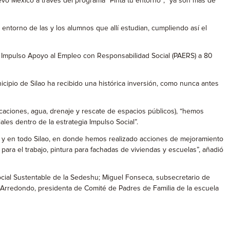
evo México a través del programa “Pinta tu entorno”; “ya son más de
entorno de las y los alumnos que allí estudian, cumpliendo así el
 Impulso Apoyo al Empleo con Responsabilidad Social (PAERS) a 80
nicipio de Silao ha recibido una histórica inversión, como nunca antes
icaciones, agua, drenaje y rescate de espacios públicos), “hemos
es dentro de la estrategia Impulso Social”.
, y en todo Silao, en donde hemos realizado acciones de mejoramiento
para el trabajo, pintura para fachadas de viviendas y escuelas”, añadió
ocial Sustentable de la Sedeshu; Miguel Fonseca, subsecretario de
a Arredondo, presidenta de Comité de Padres de Familia de la escuela