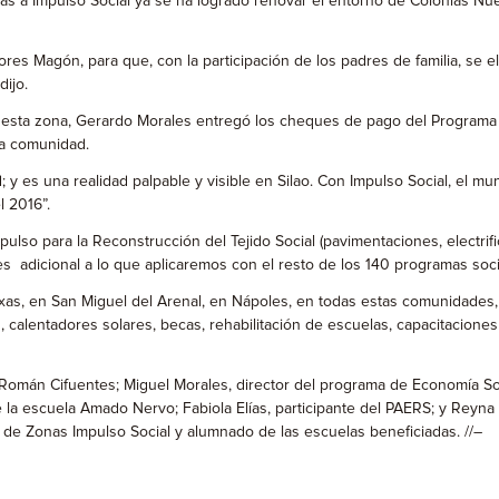
as a Impulso Social ya se ha logrado renovar el entorno de Colonias Nu
s Magón, para que, con la participación de los padres de familia, se el 
ijo.
 esta zona, Gerardo Morales entregó los cheques de pago del Programa
la comunidad.
; y es una realidad palpable y visible en Silao. Con Impulso Social, el mu
l 2016”.
ulso para la Reconstrucción del Tejido Social (pavimentaciones, electrif
 adicional a lo que aplicaremos con el resto de los 140 programas social
exas, en San Miguel del Arenal, en Nápoles, en todas estas comunidades
 calentadores solares, becas, rehabilitación de escuelas, capacitaciones 
, Román Cifuentes; Miguel Morales, director del programa de Economía S
 la escuela Amado Nervo; Fabiola Elías, participante del PAERS; y Reyn
de Zonas Impulso Social y alumnado de las escuelas beneficiadas. //–