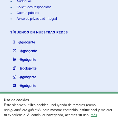
Auditorías
Solicitudes respondidas
Cuenta pública
Aviso de privacidad integral
SÍGUENOS EN
NUESTRAS REDES
@gobgente
@gobgente
@gobgente
@gobgente
@gobgente
@gobgente
Uso de cookies
Este sitio web utiliza cookies, incluyendo de terceros (como
¿Existe algún problema con esta página?
Repórtalo aquí.
app.guanajuato.gob.mx
), para mostrar contenido institucional y mejorar
tu experiencia. Al continuar navegando, aceptas su uso.
Más