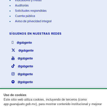
Indicadores y metas
Auditorías
Solicitudes respondidas
Cuenta pública
Aviso de privacidad integral
SÍGUENOS EN
NUESTRAS REDES
@gobgente
@gobgente
@gobgente
@gobgente
@gobgente
@gobgente
Uso de cookies
Este sitio web utiliza cookies, incluyendo de terceros (como
¿Existe algún problema con esta página?
Repórtalo aquí.
app.guanajuato.gob.mx
), para mostrar contenido institucional y mejorar