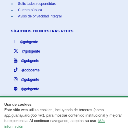
Solicitudes respondidas
Cuenta pública
Aviso de privacidad integral
SÍGUENOS EN
NUESTRAS REDES
@gobgente
@gobgente
@gobgente
@gobgente
@gobgente
@gobgente
Uso de cookies
Este sitio web utiliza cookies, incluyendo de terceros (como
¿Existe algún problema con esta página?
Repórtalo aquí.
app.guanajuato.gob.mx
), para mostrar contenido institucional y mejorar
tu experiencia. Al continuar navegando, aceptas su uso.
Más
Aviso legal
© 2025 Gobierno del Estado de Guanajuato
información