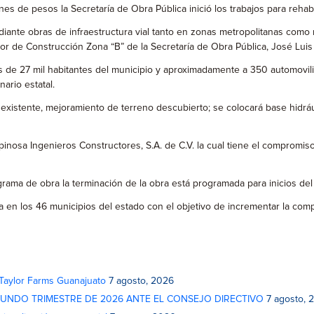
ones de pesos la Secretaría de Obra Pública inició los trabajos para rehab
diante obras de infraestructura vial tanto en zonas metropolitanas como 
or de Construcción Zona “B” de la Secretaría de Obra Pública, José Lui
 de 27 mil habitantes del municipio y aproximadamente a 350 automovilista
ario estatal.
 existente, mejoramiento de terreno descubierto; se colocará base hidráu
nosa Ingenieros Constructores, S.A. de C.V. la cual tiene el compromiso 
ograma de obra la terminación de la obra está programada para inicios d
en los 46 municipios del estado con el objetivo de incrementar la competi
 Taylor Farms Guanajuato
7 agosto, 2026
GUNDO TRIMESTRE DE 2026 ANTE EL CONSEJO DIRECTIVO
7 agosto, 