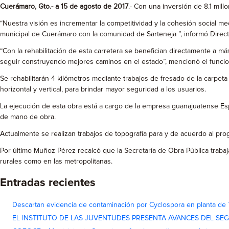
Cuerámaro, Gto.- a 15 de agosto de 2017
.- Con una inversión de 8.1 mill
“Nuestra visión es incrementar la competitividad y la cohesión social me
municipal de Cuerámaro con la comunidad de Sarteneja ”, informó Direct
“Con la rehabilitación de esta carretera se benefician directamente a más
seguir construyendo mejores caminos en el estado”, mencionó el funcion
Se rehabilitarán 4 kilómetros mediante trabajos de fresado de la carpeta
horizontal y vertical, para brindar mayor seguridad a los usuarios.
La ejecución de esta obra está a cargo de la empresa guanajuatense Espi
de mano de obra.
Actualmente se realizan trabajos de topografía para y de acuerdo al pr
Por último Muñoz Pérez recalcó que la Secretaría de Obra Pública trabaja 
rurales como en las metropolitanas.
Entradas recientes
Descartan evidencia de contaminación por Cyclospora en planta de
EL INSTITUTO DE LAS JUVENTUDES PRESENTA AVANCES DEL SE