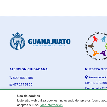
ATENCIÓN CIUDADANA
NUESTRA SE
Paseo de la P
800 465 2486
Centro, C.P. 36
477 274 5825
Guanajuato, GT
contacto@guanajuato.gob.mx
Uso de cookies
Este sitio web utiliza cookies, incluyendo de terceros (como
app
¿Existe algún problema con esta página?
Repórtalo aquí.
aceptas su uso.
Más información