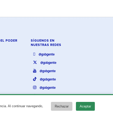
DEL PODER
SÍGUENOS EN
NUESTRAS REDES
@gobgente
@gobgente
@gobgente
@gobgente
@gobgente
@gobgente
encia. Al continuar navegando,
Rechazar
Aceptar