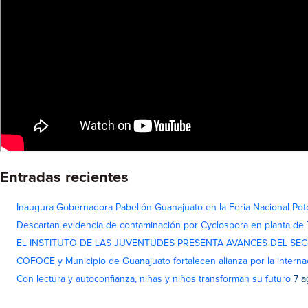
Entradas recientes
Inaugura Gobernadora Pabellón Guanajuato en la Feria Nacional Pot
Descartan evidencia de contaminación por Cyclospora en planta de
EL INSTITUTO DE LAS JUVENTUDES PRESENTA AVANCES DEL SE
COFOCE y Municipio de Guanajuato fortalecen alianza por la interna
Con lectura y autoconfianza, niñas y niños transforman su futuro
7 a