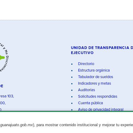
UNIDAD DE TRANSPARENCIA 
EJECUTIVO
Directorio
Estructura orgánica
Tabulador de sueldos
Indicadores y metas
DE
Auditorías
resa 103,
Solicitudes respondidas
000,
Cuenta pública
Aviso de privacidad integral
O.
.guanajuato.gob.mx
), para mostrar contenido institucional y mejorar tu experi
Aviso legal
© 2025 Gobierno del Estado de Guanajuato