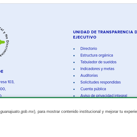
UNIDAD DE TRANSPARENCIA 
EJECUTIVO
Directorio
Estructura orgánica
Tabulador de sueldos
Indicadores y metas
DE
Auditorías
resa 103,
Solicitudes respondidas
000,
Cuenta pública
Aviso de privacidad integral
O.
.guanajuato.gob.mx
), para mostrar contenido institucional y mejorar tu experi
Aviso legal
© 2025 Gobierno del Estado de Guanajuato