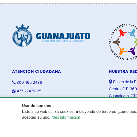
ATENCIÓN CIUDADANA
NUESTRA SE
Paseo de la P
800 465 2486
Centro, C.P. 36
477 274 5825
Guanajuato, GT
contacto@guanajuato.gob.mx
Uso de cookies
Este sitio web utiliza cookies, incluyendo de terceros (como
app
¿Existe algún problema con esta página?
Repórtalo aquí.
aceptas su uso.
Más información