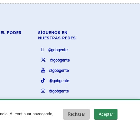
DEL PODER
SÍGUENOS EN
NUESTRAS REDES
@gobgente
@gobgente
@gobgente
@gobgente
@gobgente
@gobgente
encia. Al continuar navegando,
Rechazar
Aceptar