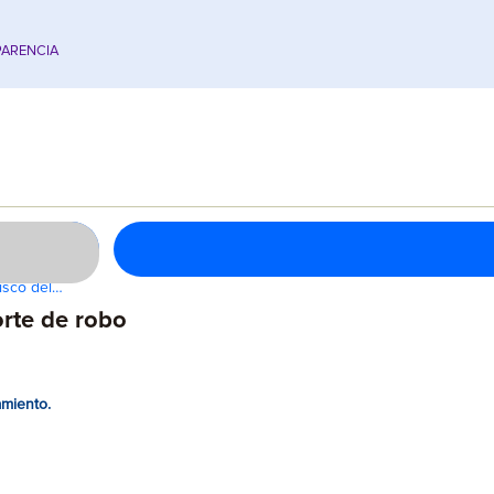
ARENCIA
isco del…
rte de robo
amiento.