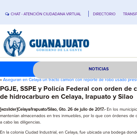
CHAT - ATENCIÓN CIUDADANA VIRTUAL
DIRECTORIO
TRANSP
NOTICIAS
«
Aseguran en Celaya un tracto camión con reporte de robo usado pre
PGJE, SSPE y Policía Federal con orden de c
de hidrocarburo en Celaya, Irapuato y Silao
[wzslider]Celaya/Irapuato/Silao, Gto. 26 de julio de 2017.-
En los municipio
mantenían almacenados en tres inmuebles, por lo que con órdenes de cate
a cabo las diligencias.
En la colonia Ciudad Industrial, en Celaya, fue ubicada una bodega dond