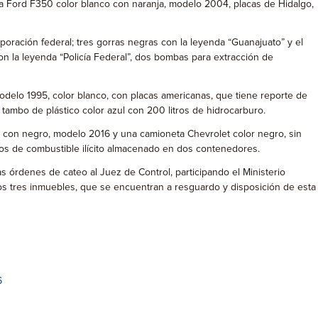
ta Ford F350 color blanco con naranja, modelo 2004, placas de Hidalgo,
rporación federal; tres gorras negras con la leyenda “Guanajuato” y el
con la leyenda “Policía Federal”, dos bombas para extracción de
odelo 1995, color blanco, con placas americanas, que tiene reporte de
 tambo de plástico color azul con 200 litros de hidrocarburo.
la con negro, modelo 2016 y una camioneta Chevrolet color negro, sin
tros de combustible ilícito almacenado en dos contenedores.
as órdenes de cateo al Juez de Control, participando el Ministerio
 los tres inmuebles, que se encuentran a resguardo y disposición de esta
6