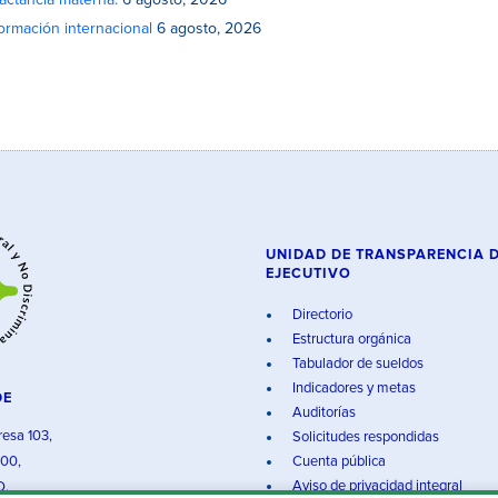
actancia materna.
6 agosto, 2026
rmación internacional
6 agosto, 2026
UNIDAD DE TRANSPARENCIA 
EJECUTIVO
Directorio
Estructura orgánica
Tabulador de sueldos
Indicadores y metas
DE
Auditorías
resa 103,
Solicitudes respondidas
000,
Cuenta pública
Aviso de privacidad integral
O.