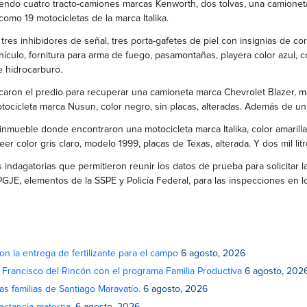
siendo cuatro tracto-camiones marcas Kenworth, dos tolvas, una camione
omo 19 motocicletas de la marca Italika.
res inhibidores de señal, tres porta-gafetes de piel con insignias de co
hículo, fornitura para arma de fuego, pasamontañas, playera color azul, 
e hidrocarburo.
caron el predio para recuperar una camioneta marca Chevrolet Blazer, m
otocicleta marca Nusun, color negro, sin placas, alteradas. Además de un
 inmueble donde encontraron una motocicleta marca Italika, color amaril
 color gris claro, modelo 1999, placas de Texas, alterada. Y dos mil li
indagatorias que permitieron reunir los datos de prueba para solicitar l
e PGJE, elementos de la SSPE y Policía Federal, para las inspecciones en
on la entrega de fertilizante para el campo
6 agosto, 2026
n Francisco del Rincón con el programa Familia Productiva
6 agosto, 202
as familias de Santiago Maravatío.
6 agosto, 2026