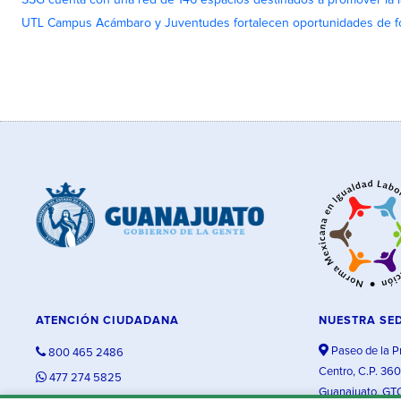
SSG cuenta con una red de 146 espacios destinados a promover la l
UTL Campus Acámbaro y Juventudes fortalecen oportunidades de fo
ATENCIÓN CIUDADANA
NUESTRA SE
Paseo de la P
800 465 2486
Centro, C.P. 36
477 274 5825
Guanajuato, GT