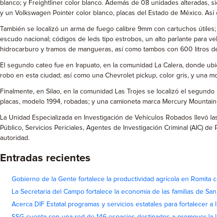
blanco; y Freightliner color blanco. Además de 08 unidades alteradas, 
y un Volkswagen Pointer color blanco, placas del Estado de México. Así c
También se localizó un arma de fuego calibre 9mm con cartuchos útiles; t
escudo nacional; códigos de leds tipo estrobos, un alto parlante para ve
hidrocarburo y tramos de mangueras, así como tambos con 600 litros d
El segundo cateo fue en Irapuato, en la comunidad La Calera, donde ubi
robo en esta ciudad; así como una Chevrolet pickup, color gris, y una m
Finalmente, en Silao, en la comunidad Las Trojes se localizó el segundo
placas, modelo 1994, robadas; y una camioneta marca Mercury Mountaineer
La Unidad Especializada en Investigación de Vehículos Robados llevó las 
Público, Servicios Periciales, Agentes de Investigación Criminal (AIC) d
autoridad.
Entradas recientes
Gobierno de la Gente fortalece la productividad agrícola en Romita c
La Secretaria del Campo fortalece la economía de las familias de Sa
Acerca DIF Estatal programas y servicios estatales para fortalecer a l