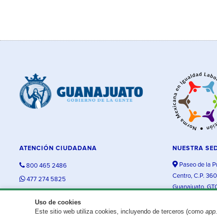
ATENCIÓN CIUDADANA
NUESTRA SE
Paseo de la P
800 465 2486
Centro, C.P. 36
477 274 5825
Guanajuato, GT
contacto@guanajuato.gob.mx
Uso de cookies
Este sitio web utiliza cookies, incluyendo de terceros (como
app
¿Existe algún problema con esta página?
Repórtalo aquí.