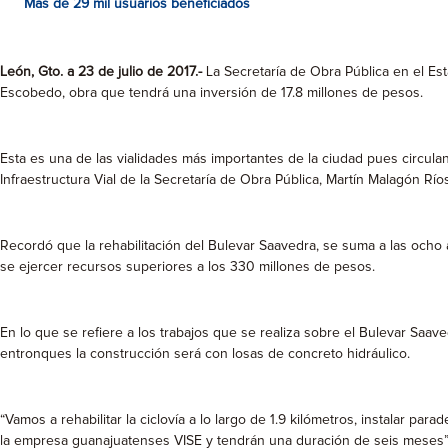
Más de 29 mil usuarios beneficiados
León, Gto. a 23 de julio de 2017.-
La Secretaría de Obra Pública en el Est
Escobedo, obra que tendrá una inversión de 17.8 millones de pesos.
Esta es una de las vialidades más importantes de la ciudad pues circulan
Infraestructura Vial de la Secretaría de Obra Pública, Martín Malagón Ríos
Recordó que la rehabilitación del Bulevar Saavedra, se suma a las ocho
se ejercer recursos superiores a los 330 millones de pesos.
En lo que se refiere a los trabajos que se realiza sobre el Bulevar Saav
entronques la construcción será con losas de concreto hidráulico.
“Vamos a rehabilitar la ciclovía a lo largo de 1.9 kilómetros, instalar pa
la empresa guanajuatenses VISE y tendrán una duración de seis meses” 