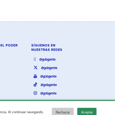
DEL PODER
SÍGUENOS EN
NUESTRAS REDES
@gobgente
@gobgente
@gobgente
@gobgente
@gobgente
@gobgente
encia. Al continuar navegando,
Rechazar
Aceptar