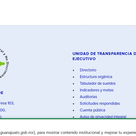
UNIDAD DE TRANSPARENCIA 
EJECUTIVO
Directorio
Estructura orgánica
Tabulador de sueldos
Indicadores y metas
DE
Auditorías
resa 103,
Solicitudes respondidas
000,
Cuenta pública
Aviso de privacidad integral
O.
.guanajuato.gob.mx
), para mostrar contenido institucional y mejorar tu experi
Aviso legal
© 2025 Gobierno del Estado de Guanajuato