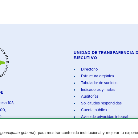
UNIDAD DE TRANSPARENCIA 
EJECUTIVO
Directorio
Estructura orgánica
Tabulador de sueldos
Indicadores y metas
DE
Auditorías
resa 103,
Solicitudes respondidas
000,
Cuenta pública
Aviso de privacidad integral
O.
.guanajuato.gob.mx
), para mostrar contenido institucional y mejorar tu experi
Aviso legal
© 2025 Gobierno del Estado de Guanajuato