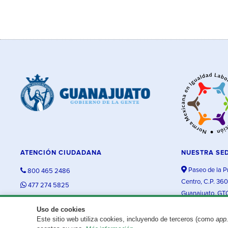
ATENCIÓN CIUDADANA
NUESTRA SE
Paseo de la P
800 465 2486
Centro, C.P. 36
477 274 5825
Guanajuato, GT
contacto@guanajuato.gob.mx
Uso de cookies
Este sitio web utiliza cookies, incluyendo de terceros (como
app
¿Existe algún problema con esta página?
Repórtalo aquí.