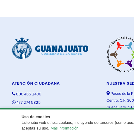
ATENCIÓN CIUDADANA
NUESTRA SE
Paseo de la P
800 465 2486
Centro, C.P. 36
477 274 5825
Guanajuato, GT
contacto@guanajuato.gob.mx
Uso de cookies
Este sitio web utiliza cookies, incluyendo de terceros (como
app
¿Existe algún problema con esta página?
Repórtalo aquí.
aceptas su uso.
Más información