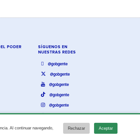
DEL PODER
SÍGUENOS EN
NUESTRAS REDES
@gobgente
@gobgente
@gobgente
@gobgente
@gobgente
@gobgente
encia. Al continuar navegando,
Rechazar
Aceptar