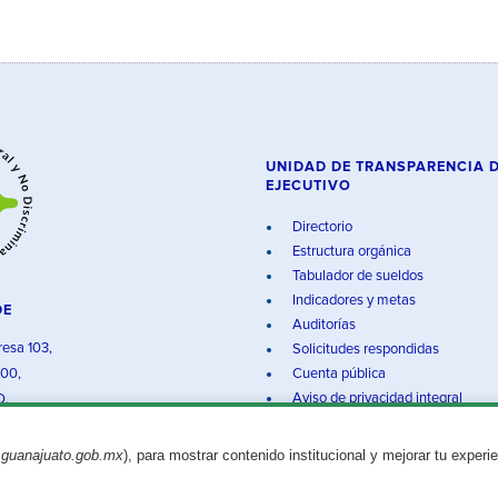
UNIDAD DE TRANSPARENCIA 
EJECUTIVO
Directorio
Estructura orgánica
Tabulador de sueldos
Indicadores y metas
DE
Auditorías
resa 103,
Solicitudes respondidas
000,
Cuenta pública
Aviso de privacidad integral
O.
.guanajuato.gob.mx
), para mostrar contenido institucional y mejorar tu experi
Aviso legal
© 2025 Gobierno del Estado de Guanajuato