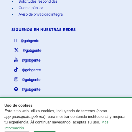
Solicitudes respondidas
Cuenta pública
Aviso de privacidad integral
SÍGUENOS EN
NUESTRAS REDES
@gobgente
@gobgente
@gobgente
@gobgente
@gobgente
@gobgente
Uso de cookies
Este sitio web utiliza cookies, incluyendo de terceros (como
¿Existe algún problema con esta página?
Repórtalo aquí.
app.guanajuato.gob.mx
), para mostrar contenido institucional y mejorar
tu experiencia. Al continuar navegando, aceptas su uso.
Más
Aviso legal
© 2025 Gobierno del Estado de Guanajuato
información