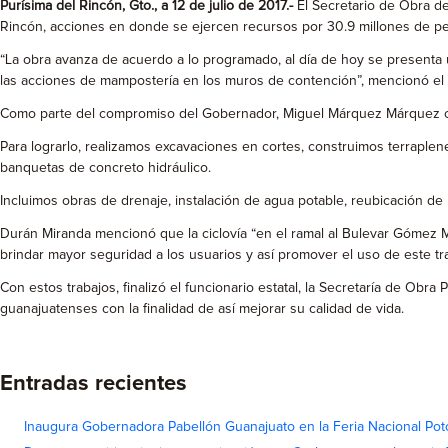
Purísima del Rincón, Gto., a 12 de julio de 2017.-
El Secretario de Obra de
Rincón, acciones en donde se ejercen recursos por 30.9 millones de p
“La obra avanza de acuerdo a lo programado, al día de hoy se presenta un
las acciones de mampostería en los muros de contención”, mencionó el 
Como parte del compromiso del Gobernador, Miguel Márquez Márquez con t
Para lograrlo, realizamos excavaciones en cortes, construimos terraple
banquetas de concreto hidráulico.
Incluimos obras de drenaje, instalación de agua potable, reubicación de 
Durán Miranda mencionó que la ciclovía “en el ramal al Bulevar Gómez Mor
brindar mayor seguridad a los usuarios y así promover el uso de este tra
Con estos trabajos, finalizó el funcionario estatal, la Secretaría de Ob
guanajuatenses con la finalidad de así mejorar su calidad de vida.
Entradas recientes
Inaugura Gobernadora Pabellón Guanajuato en la Feria Nacional Pot