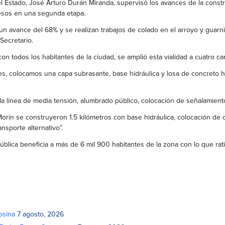
l Estado, José Arturo Durán Miranda, supervisó los avances de la const
esos en una segunda etapa.
 avance del 68% y se realizan trabajos de colado en el arroyo y guarnici
Secretario.
odos los habitantes de la ciudad, se amplió esta vialidad a cuatro carr
nes, colocamos una capa subrasante, base hidráulica y losa de concreto 
la línea de media tensión, alumbrado público, colocación de señalamiento
ín se construyeron 1.5 kilómetros con base hidráulica, colocación de car
nsporte alternativo”.
ra Pública beneficia a más de 6 mil 900 habitantes de la zona con lo que 
osina
7 agosto, 2026