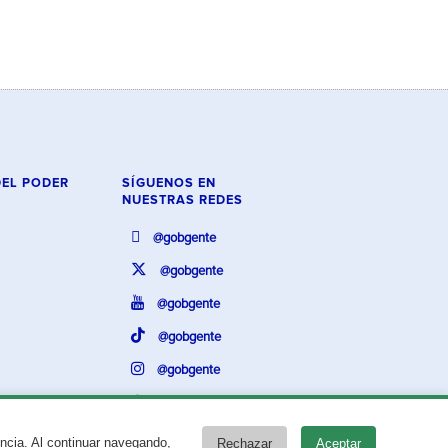
DEL PODER
SÍGUENOS EN
NUESTRAS REDES
@gobgente
@gobgente
@gobgente
@gobgente
@gobgente
@gobgente
encia. Al continuar navegando,
Rechazar
Aceptar