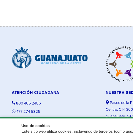
ATENCIÓN CIUDADANA
NUESTRA SE
Paseo de la P
800 465 2486
Centro, C.P. 36
477 274 5825
Guanajuato, GT
contacto@guanajuato.gob.mx
Uso de cookies
Este sitio web utiliza cookies, incluyendo de terceros (como
app
¿Existe algún problema con esta página?
Repórtalo aquí.