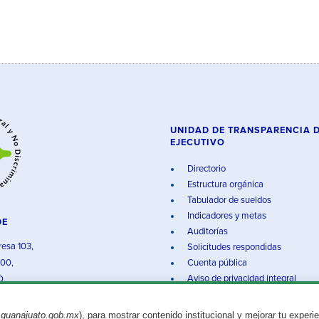
UNIDAD DE TRANSPARENCIA 
EJECUTIVO
Directorio
Estructura orgánica
Tabulador de sueldos
Indicadores y metas
DE
Auditorías
resa 103,
Solicitudes respondidas
000,
Cuenta pública
Aviso de privacidad integral
O.
.guanajuato.gob.mx
), para mostrar contenido institucional y mejorar tu experi
Aviso legal
© 2025 Gobierno del Estado de Guanajuato