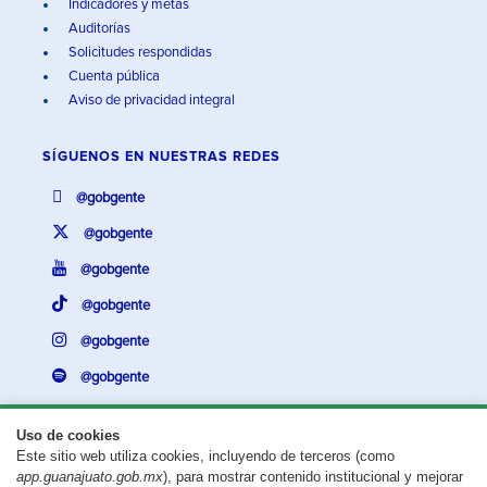
Indicadores y metas
Auditorías
Solicitudes respondidas
Cuenta pública
Aviso de privacidad integral
SÍGUENOS EN
NUESTRAS REDES
@gobgente
@gobgente
@gobgente
@gobgente
@gobgente
@gobgente
Uso de cookies
Este sitio web utiliza cookies, incluyendo de terceros (como
¿Existe algún problema con esta página?
Repórtalo aquí.
app.guanajuato.gob.mx
), para mostrar contenido institucional y mejorar